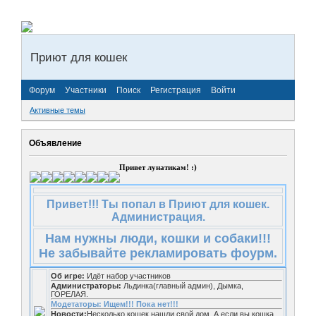
Приют для кошек
Форум
Участники
Поиск
Регистрация
Войти
Активные темы
Объявление
Привет лунатикам! :)
Привет!!! Ты попал в Приют для кошек.
Администрация.
Нам нужны люди, кошки и собаки!!!
Не забывайте рекламировать фоурм.
Об игре:
Идёт набор участников
Администраторы:
Льдинка(главный админ), Дымка,
ГОРЕЛАЯ.
Модетаторы: Ищем!!! Пока нет!!!
Новости:
Несколько кошек нашли свой дом. А если вы кошка,