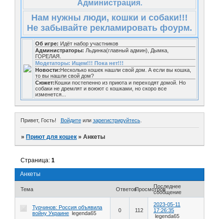
Администрация.
Нам нужны люди, кошки и собаки!!!
Не забывайте рекламировать фоурм.
Об игре:
Идёт набор участников
Администраторы:
Льдинка(главный админ), Дымка,
ГОРЕЛАЯ.
Модетаторы: Ищем!!! Пока нет!!!
Новости:
Несколько кошек нашли свой дом. А если вы кошка,
то вы нашли свой дом?
Сюжет:
Кошки постепенно из приюта и переходят домой. Но
собаки не дремлят и воюют с кошками, но скоро все
изменется...
Привет, Гость!
Войдите
или
зарегистрируйтесь
.
»
Приют для кошек
»
Анкеты
Страница:
1
Анкеты
Последнее
Тема
Ответов
Просмотров
сообщение
2023-05-11
Турчинов: Россия объявила
0
112
17:26:35
войну Украине
legenda65
legenda65